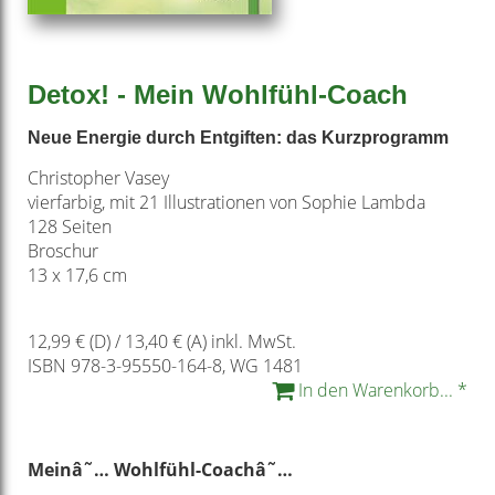
Detox! - Mein Wohlfühl-Coach
Neue Energie durch Entgiften: das Kurzprogramm
Christopher Vasey
vierfarbig, mit 21 Illustrationen von Sophie Lambda
128 Seiten
Broschur
13 x 17,6 cm
12,99 € (D) / 13,40 € (A) inkl. MwSt.
ISBN 978-3-95550-164-8, WG 1481
In den Warenkorb... *
Mein
â˜…
Wohlfühl-Coach
â˜…